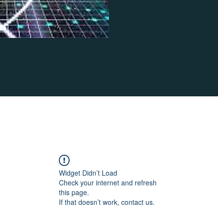
Widget Didn’t Load
Check your internet and refresh
this page.
If that doesn’t work, contact us.